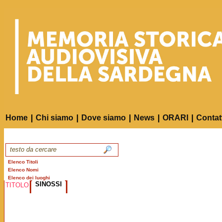
Home
|
Chi siamo
|
Dove siamo
|
News
|
ORARI
|
Contat
Elenco Titoli
Elenco Nomi
Elenco dei luoghi
SINOSSI
TITOLO