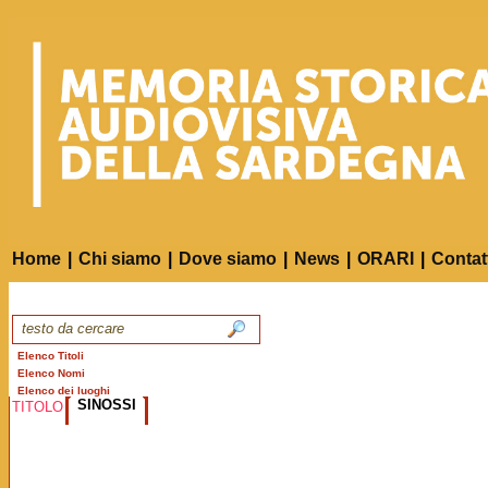
Home
|
Chi siamo
|
Dove siamo
|
News
|
ORARI
|
Contat
Elenco Titoli
Elenco Nomi
Elenco dei luoghi
SINOSSI
TITOLO