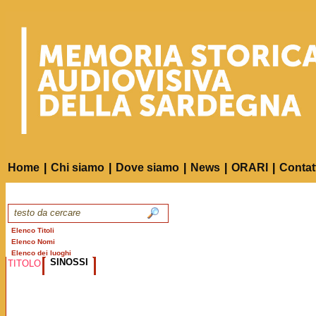
Home
|
Chi siamo
|
Dove siamo
|
News
|
ORARI
|
Contat
Elenco Titoli
Elenco Nomi
Elenco dei luoghi
SINOSSI
TITOLO