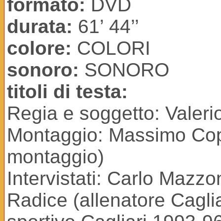
formato:
DVD
durata:
61’ 44’’
colore:
COLORI
sonoro:
SONORO
titoli di testa:
Regia e soggetto: Valerio
Montaggio: Massimo Cop
montaggio)
Intervistati: Carlo Mazzo
Radice (allenatore Caglia