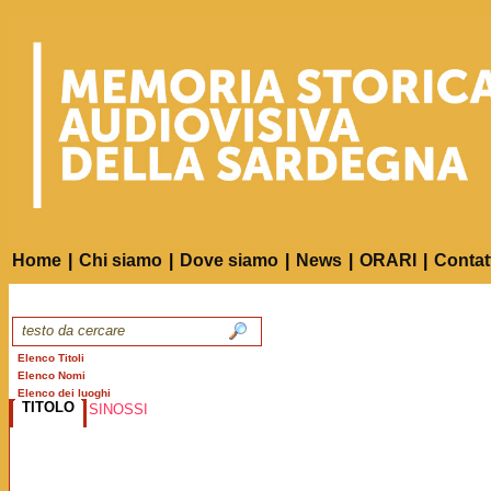
Home
|
Chi siamo
|
Dove siamo
|
News
|
ORARI
|
Contat
Elenco Titoli
Elenco Nomi
Elenco dei luoghi
TITOLO
SINOSSI