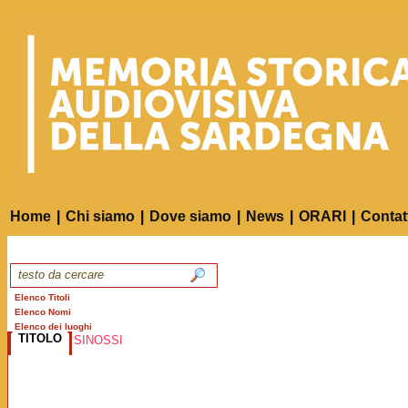
Home
|
Chi siamo
|
Dove siamo
|
News
|
ORARI
|
Contat
Elenco Titoli
Elenco Nomi
Elenco dei luoghi
TITOLO
SINOSSI