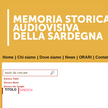
Home
|
Chi siamo
|
Dove siamo
|
News
|
ORARI
|
Contat
Elenco Titoli
Elenco Nomi
Elenco dei luoghi
TITOLO
SINOSSI