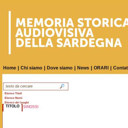
Home
|
Chi siamo
|
Dove siamo
|
News
|
ORARI
|
Contat
Elenco Titoli
Elenco Nomi
Elenco dei luoghi
TITOLO
SINOSSI