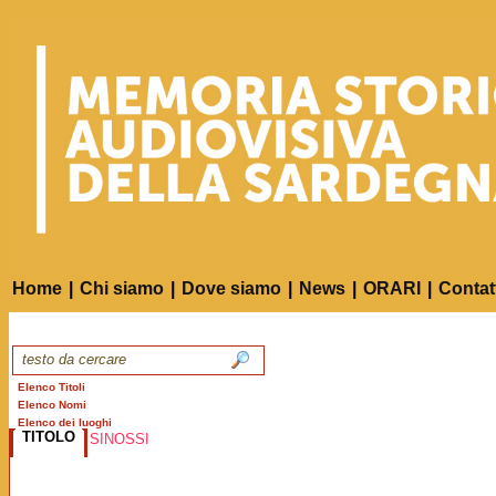
Home
|
Chi siamo
|
Dove siamo
|
News
|
ORARI
|
Contat
Elenco Titoli
Elenco Nomi
Elenco dei luoghi
TITOLO
SINOSSI