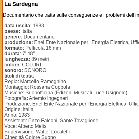
La Sardegna
Documentario che tratta sulle conseguenze e i problemi dell'i
data uscita:
1983
paese:
Italia
genere:
Documentario
produzione:
Enel Ente Nazionale per l'Energia Elettrica, Uf
formato:
Pellicola 16 mm
durata:
7’ 48’’
lunghezza:
89 metri
colore:
COLORI
sonoro:
SONORO
titoli di testa:
Regia: Marcello Ramognino
Montaggio: Rossana Coppola
Musiche: Suonofficina (Edizoni Musicali Luce-Usignolo)
Fotografia: Artemio Ingegneri
Produzione: Enel Ente Nazionale per l'Energia Elettrica, Uff
Origine: Italia
Anno: 1983
Assistenti: Enzo Falconi, Sante Tavaglione
Voce: Alberto Melis
Supervisione: Walter Locatelli
Cinecittà Colore Suono