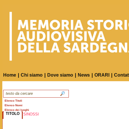
Home
|
Chi siamo
|
Dove siamo
|
News
|
ORARI
|
Contat
Elenco Titoli
Elenco Nomi
Elenco dei luoghi
TITOLO
SINOSSI