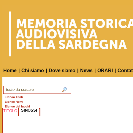
Home
|
Chi siamo
|
Dove siamo
|
News
|
ORARI
|
Contat
Elenco Titoli
Elenco Nomi
Elenco dei luoghi
SINOSSI
TITOLO