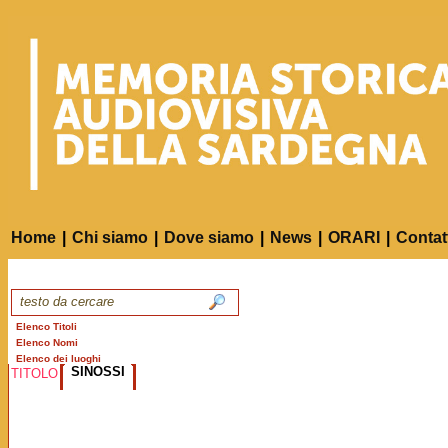
Home
|
Chi siamo
|
Dove siamo
|
News
|
ORARI
|
Contat
Elenco Titoli
Elenco Nomi
Elenco dei luoghi
SINOSSI
TITOLO