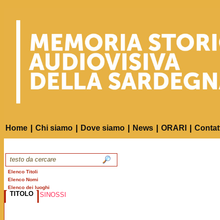
Home
|
Chi siamo
|
Dove siamo
|
News
|
ORARI
|
Contat
Elenco Titoli
Elenco Nomi
Elenco dei luoghi
TITOLO
SINOSSI