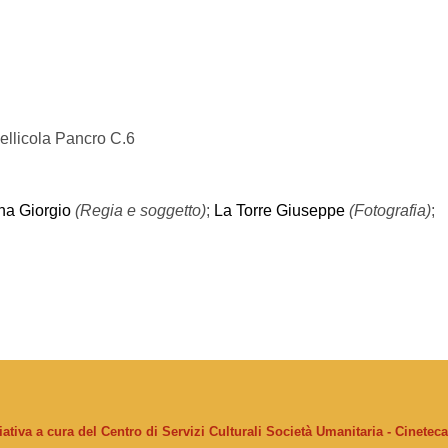
ellicola Pancro C.6
na Giorgio
(Regia e soggetto)
;
La Torre Giuseppe
(Fotografia)
;
ziativa a cura del Centro di Servizi Culturali Società Umanitaria - Cinetec