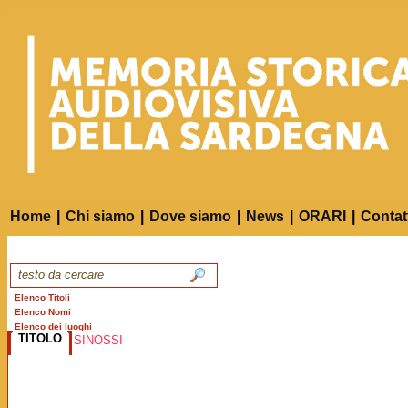
Home
|
Chi siamo
|
Dove siamo
|
News
|
ORARI
|
Contat
Elenco Titoli
Elenco Nomi
Elenco dei luoghi
TITOLO
SINOSSI