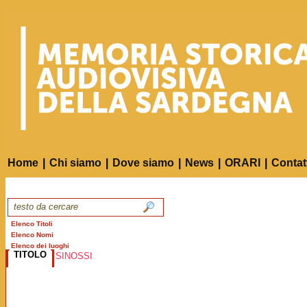
Home
|
Chi siamo
|
Dove siamo
|
News
|
ORARI
|
Contat
Elenco Titoli
Elenco Nomi
Elenco dei luoghi
TITOLO
SINOSSI