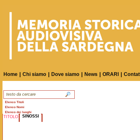
Home
|
Chi siamo
|
Dove siamo
|
News
|
ORARI
|
Contat
Elenco Titoli
Elenco Nomi
Elenco dei luoghi
SINOSSI
TITOLO