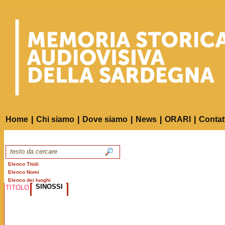
Home
|
Chi siamo
|
Dove siamo
|
News
|
ORARI
|
Contat
Elenco Titoli
Elenco Nomi
Elenco dei luoghi
SINOSSI
TITOLO