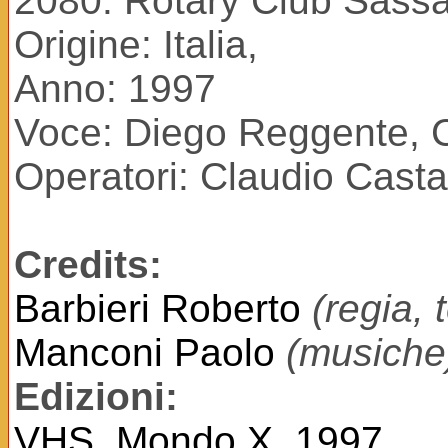
2080. Rotary Club Sassa
Origine: Italia,
Anno: 1997
Voce: Diego Reggente, C
Operatori: Claudio Cast
Credits:
Barbieri Roberto
(regia, 
Manconi Paolo
(musiche
Edizioni:
VHS, Mondo X, 1997