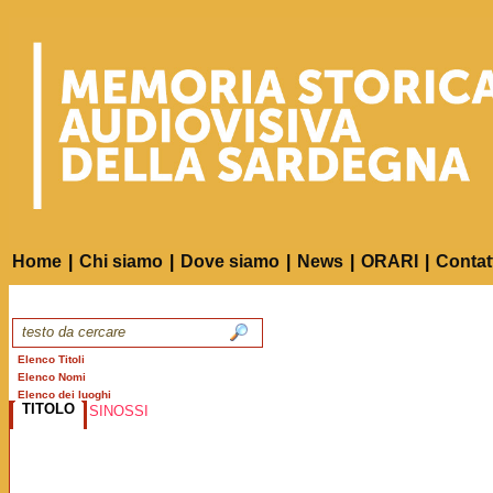
Home
|
Chi siamo
|
Dove siamo
|
News
|
ORARI
|
Contat
Elenco Titoli
Elenco Nomi
Elenco dei luoghi
TITOLO
SINOSSI