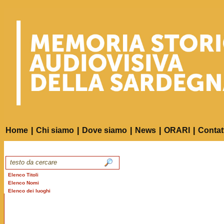
Home
|
Chi siamo
|
Dove siamo
|
News
|
ORARI
|
Contat
Elenco Titoli
Elenco Nomi
Elenco dei luoghi