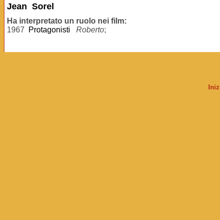
Jean Sorel
Ha interpretato un ruolo nei film:
1967
Protagonisti
Roberto
;
Ini