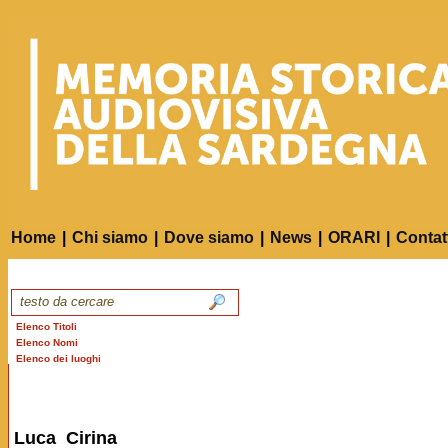
Home
|
Chi siamo
|
Dove siamo
|
News
|
ORARI
|
Contat
Elenco Titoli
Elenco Nomi
Elenco dei luoghi
Luca Cirina