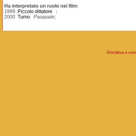
Ha interpretato un ruolo nei film:
1999
Piccolo dittatore
;
2000
Turno
Pasquale
;
Iniziativa a cu