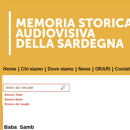
Home
|
Chi siamo
|
Dove siamo
|
News
|
ORARI
|
Contat
Elenco Titoli
Elenco Nomi
Elenco dei luoghi
Baba Samb