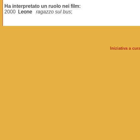
Ha interpretato un ruolo nei film:
2000
Leone
ragazzo sul bus
;
Iniziativa a cu