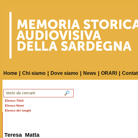
Home
|
Chi siamo
|
Dove siamo
|
News
|
ORARI
|
Contat
Elenco Titoli
Elenco Nomi
Elenco dei luoghi
Teresa Matta