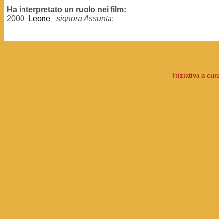
Ha interpretato un ruolo nei film:
2000
Leone
signora Assunta
;
Iniziativa a cu