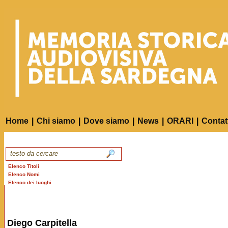
Home
|
Chi siamo
|
Dove siamo
|
News
|
ORARI
|
Contat
Elenco Titoli
Elenco Nomi
Elenco dei luoghi
Diego Carpitella