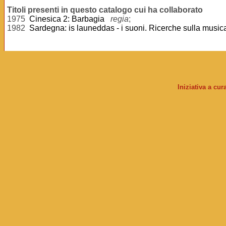
Titoli presenti in questo catalogo cui ha collaborato
1975
Cinesica 2: Barbagia
regia
;
1982
Sardegna: is launeddas - i suoni. Ricerche sulla musica
Iniziativa a cu