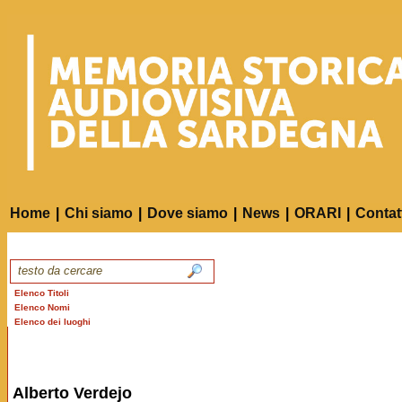
Home
|
Chi siamo
|
Dove siamo
|
News
|
ORARI
|
Contat
Elenco Titoli
Elenco Nomi
Elenco dei luoghi
Alberto Verdejo