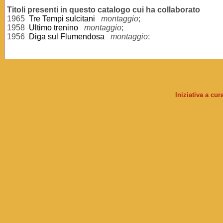
Titoli presenti in questo catalogo cui ha collaborato
1965
Tre Tempi sulcitani
montaggio
;
1958
Ultimo trenino
montaggio
;
1956
Diga sul Flumendosa
montaggio
;
Iniziativa a cu