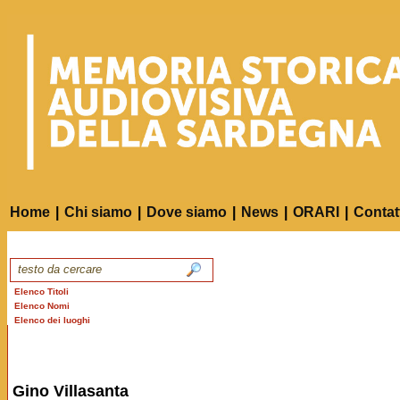
Home
|
Chi siamo
|
Dove siamo
|
News
|
ORARI
|
Contat
Elenco Titoli
Elenco Nomi
Elenco dei luoghi
Gino Villasanta