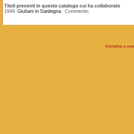
Titoli presenti in questo catalogo cui ha collaborato
1949
Giuliani in Sardegna
Commento
;
Iniziativa a cu