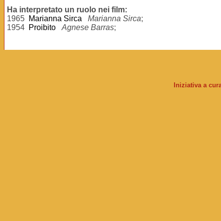
Ha interpretato un ruolo nei film:
1965
Marianna Sirca
Marianna Sirca
;
1954
Proibito
Agnese Barras
;
Iniziativa a cu