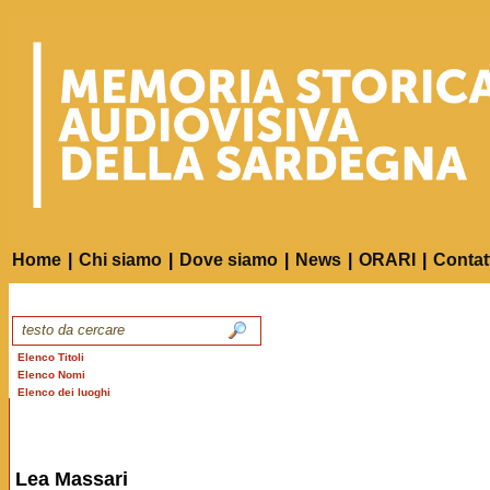
Home
|
Chi siamo
|
Dove siamo
|
News
|
ORARI
|
Contat
Elenco Titoli
Elenco Nomi
Elenco dei luoghi
Lea Massari