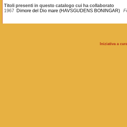
Titoli presenti in questo catalogo cui ha collaborato
1967
Dimore del Dio mare (HAVSGUDENS BONINGAR)
F
Iniziativa a cu