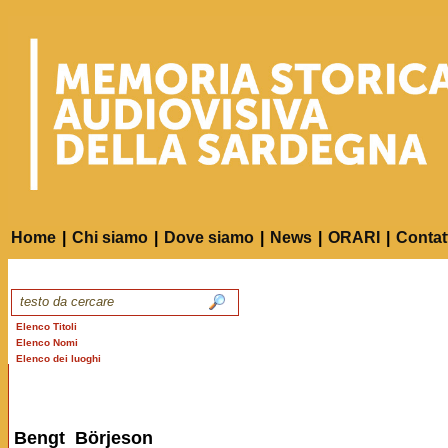
Home
|
Chi siamo
|
Dove siamo
|
News
|
ORARI
|
Contat
Elenco Titoli
Elenco Nomi
Elenco dei luoghi
Bengt Börjeson