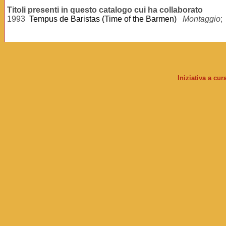
Titoli presenti in questo catalogo cui ha collaborato
1993
Tempus de Baristas (Time of the Barmen)
Montaggio
;
Iniziativa a cu