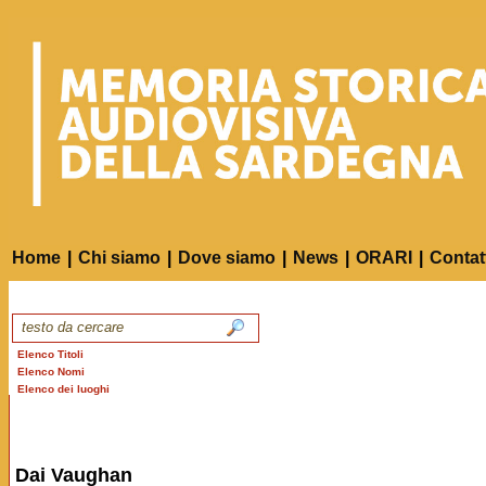
Home
|
Chi siamo
|
Dove siamo
|
News
|
ORARI
|
Contat
Elenco Titoli
Elenco Nomi
Elenco dei luoghi
Dai Vaughan