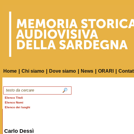
Home
|
Chi siamo
|
Dove siamo
|
News
|
ORARI
|
Contat
Elenco Titoli
Elenco Nomi
Elenco dei luoghi
Carlo Dessì