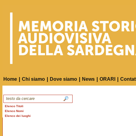
Home
|
Chi siamo
|
Dove siamo
|
News
|
ORARI
|
Contat
Elenco Titoli
Elenco Nomi
Elenco dei luoghi