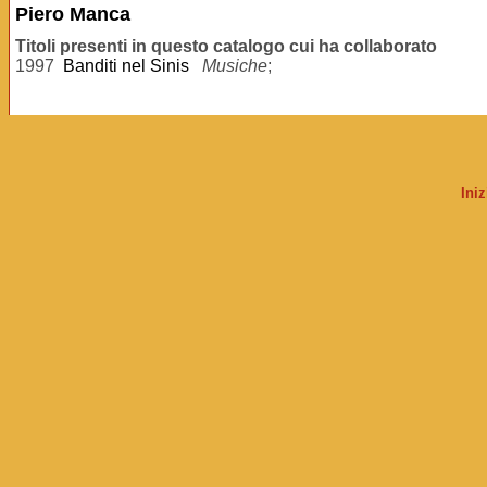
Piero Manca
Titoli presenti in questo catalogo cui ha collaborato
1997
Banditi nel Sinis
Musiche
;
Ini