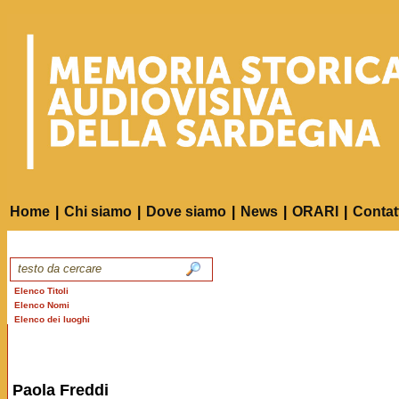
Home
|
Chi siamo
|
Dove siamo
|
News
|
ORARI
|
Contat
Elenco Titoli
Elenco Nomi
Elenco dei luoghi
Paola Freddi