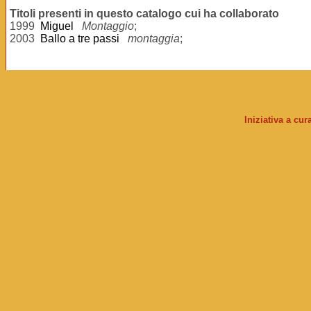
Titoli presenti in questo catalogo cui ha collaborato
1999
Miguel
Montaggio
;
2003
Ballo a tre passi
montaggia
;
Iniziativa a cu