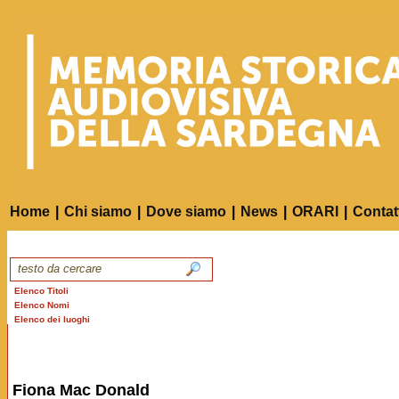
Home
|
Chi siamo
|
Dove siamo
|
News
|
ORARI
|
Contat
Elenco Titoli
Elenco Nomi
Elenco dei luoghi
Fiona Mac Donald