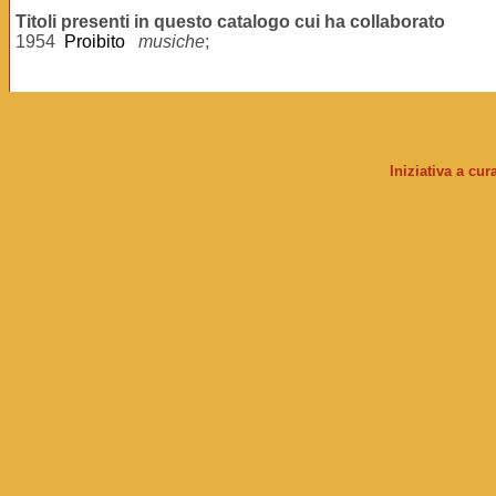
Titoli presenti in questo catalogo cui ha collaborato
1954
Proibito
musiche
;
Iniziativa a cu