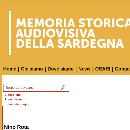
Home
|
Chi siamo
|
Dove siamo
|
News
|
ORARI
|
Contat
Elenco Titoli
Elenco Nomi
Elenco dei luoghi
Nino Rota