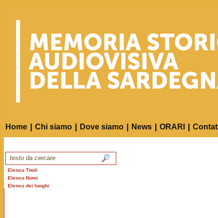
Home
|
Chi siamo
|
Dove siamo
|
News
|
ORARI
|
Contat
Elenco Titoli
Elenco Nomi
Elenco dei luoghi