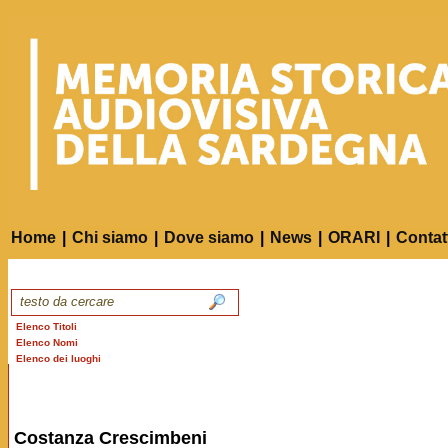
Home
|
Chi siamo
|
Dove siamo
|
News
|
ORARI
|
Contat
Elenco Titoli
Elenco Nomi
Elenco dei luoghi
Costanza Crescimbeni