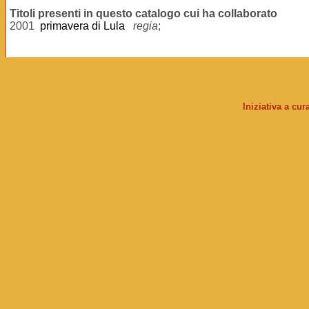
Titoli presenti in questo catalogo cui ha collaborato
2001
primavera di Lula
regia
;
Iniziativa a cu