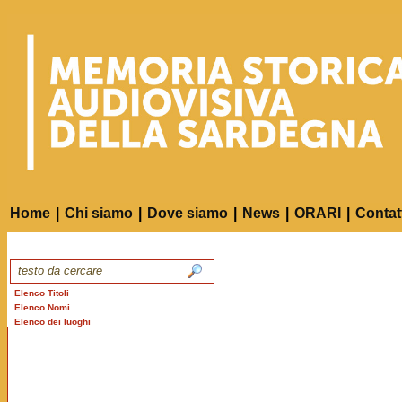
Home
|
Chi siamo
|
Dove siamo
|
News
|
ORARI
|
Contat
Elenco Titoli
Elenco Nomi
Elenco dei luoghi