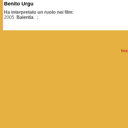
Benito Urgu
Ha interpretato un ruolo nei film:
2005
Balentìa
;
Ini