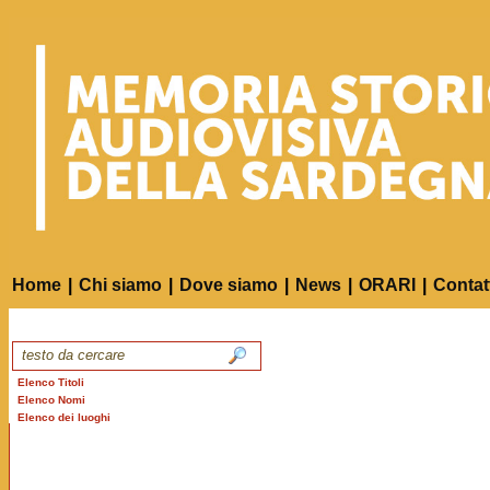
Home
|
Chi siamo
|
Dove siamo
|
News
|
ORARI
|
Contat
Elenco Titoli
Elenco Nomi
Elenco dei luoghi