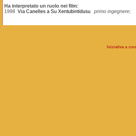
Ha interpretato un ruolo nei film:
1998
Via Canelles a Su Xentubintidusu
primo ingegnere
;
Iniziativa a cu