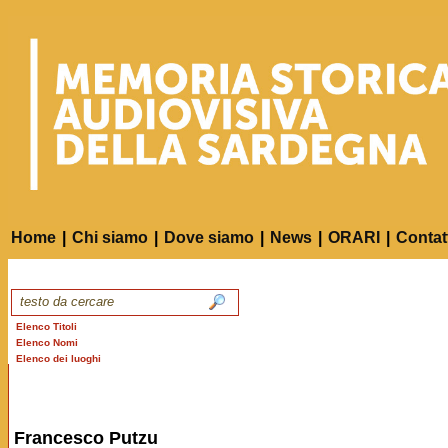
Home
|
Chi siamo
|
Dove siamo
|
News
|
ORARI
|
Contat
Elenco Titoli
Elenco Nomi
Elenco dei luoghi
Francesco Putzu