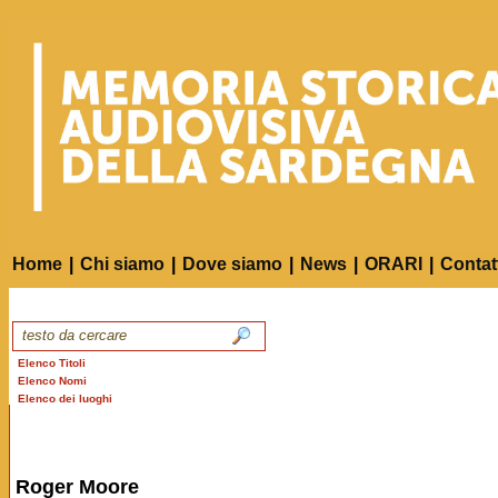
Home
|
Chi siamo
|
Dove siamo
|
News
|
ORARI
|
Contat
Elenco Titoli
Elenco Nomi
Elenco dei luoghi
Roger Moore