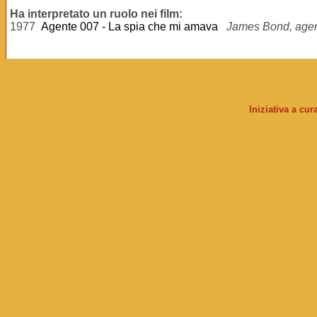
Ha interpretato un ruolo nei film:
1977
Agente 007 - La spia che mi amava
James Bond, age
Iniziativa a cu