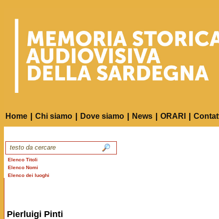
Home
|
Chi siamo
|
Dove siamo
|
News
|
ORARI
|
Contat
Elenco Titoli
Elenco Nomi
Elenco dei luoghi
Pierluigi Pinti