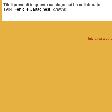
Titoli presenti in questo catalogo cui ha collaborato
1984
Fenici e Cartaginesi
grafica
;
Iniziativa a cu