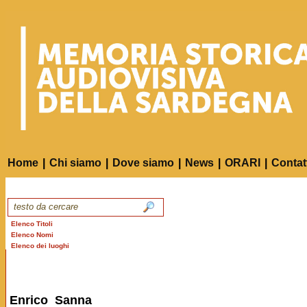
Home
|
Chi siamo
|
Dove siamo
|
News
|
ORARI
|
Contat
Elenco Titoli
Elenco Nomi
Elenco dei luoghi
Enrico Sanna