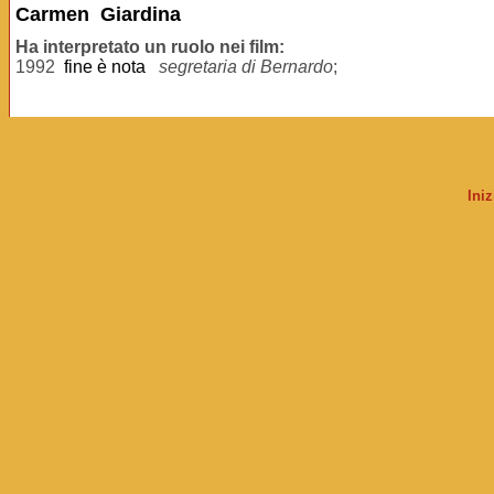
Carmen Giardina
Ha interpretato un ruolo nei film:
1992
fine è nota
segretaria di Bernardo
;
Ini