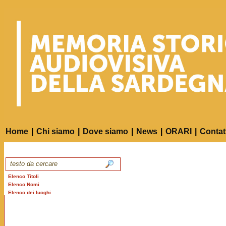
Home
|
Chi siamo
|
Dove siamo
|
News
|
ORARI
|
Contat
Elenco Titoli
Elenco Nomi
Elenco dei luoghi