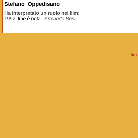
Stefano Oppedisano
Ha interpretato un ruolo nei film:
1992
fine è nota
Armando Bosi
;
Ini