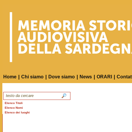
Home
|
Chi siamo
|
Dove siamo
|
News
|
ORARI
|
Contat
Elenco Titoli
Elenco Nomi
Elenco dei luoghi