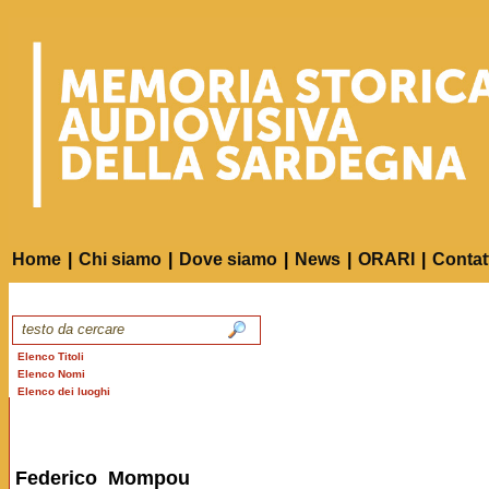
Home
|
Chi siamo
|
Dove siamo
|
News
|
ORARI
|
Contat
Elenco Titoli
Elenco Nomi
Elenco dei luoghi
Federico Mompou