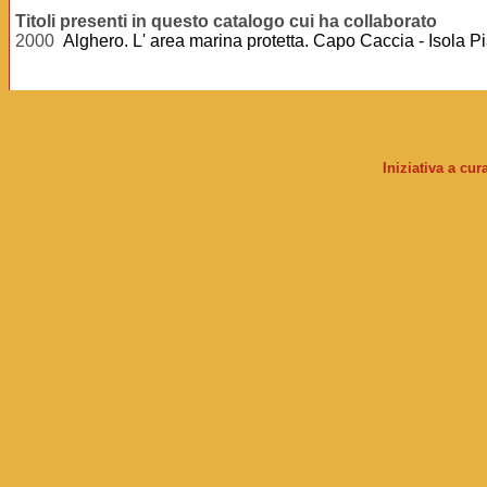
Titoli presenti in questo catalogo cui ha collaborato
2000
Alghero. L' area marina protetta. Capo Caccia - Isola P
Iniziativa a cu