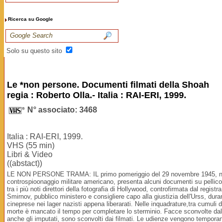
Ricerca su Google
Solo su questo sito
Le *non persone. Documenti filmati della Shoah
regia : Roberto Olla.- Italia : RAI-ERI, 1999.
N° associato: 3468
Italia : RAI-ERI, 1999.
VHS (55 min)
Libri & Video
((abstact))
LE NON PERSONE TRAMA: IL primo pomeriggio del 29 novembre 1945, nell'a
controspioonaggio militare americano, presenta alcuni documenti su pellicola
tra i più noti direttori della fotografia di Hollywood, controfirmata dal regi
Smirnov, pubblico ministero e consigliere capo alla giustizia dell'Urss, dura
cineprese nei lager nazisti appena liberarati. Nelle inquadrature,tra cumul
morte è mancato il tempo per completare lo sterminio. Facce sconvolte dal lung
anche gli imputati, sono sconvolti dai filmati. Le udienze vengono tempora