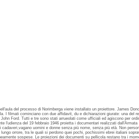
ula del processo di Norimberga viene installato un proiettore. James Donov
. I filmati cominciano con due affidavit, du e dichiarazioni giurate: una del re
stra John Ford. Tutti e tre sono stati arrueolati come ufficiali ed agiscono per o
nte l'udienza del 19 febbraio 1946 proietta i documentari realizzati dall'Armat
i di cadaveri,vagano uomini e donne senza più nome, senza più età. Non persone
o orrore, tra le quali si perdono quei pochi, pochissimi ebrei italiani sopravvis
neamente sospese. Le proiezioni dei documenti su pellicola restano tra i mome