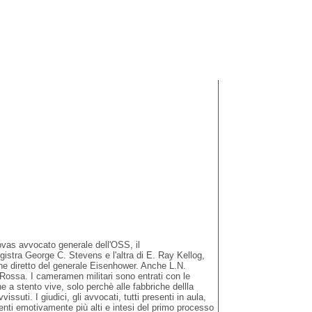
as avvocato generale dell'OSS, il
gistra George C. Stevens e l'altra di E. Ray Kellog,
rdine diretto del generale Eisenhower. Anche L.N.
a Rossa. I cameramen militari sono entrati con le
 a stento vive, solo perchè alle fabbriche dellla
suti. I giudici, gli avvocati, tutti presenti in aula,
nti emotivamente più alti e intesi del primo processo