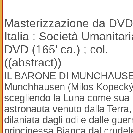
Masterizzazione da DVD 
Italia : Società Umanitar
DVD (165' ca.) ; col.
((abstract))
IL BARONE DI MUNCHAUSEN Da
Munchhausen (Milos Kopecký) 
scegliendo la Luna come sua re
astronauta venuto dalla Terra,
dilaniata dagli odi e dalle guer
principessa Bianca dal crudele