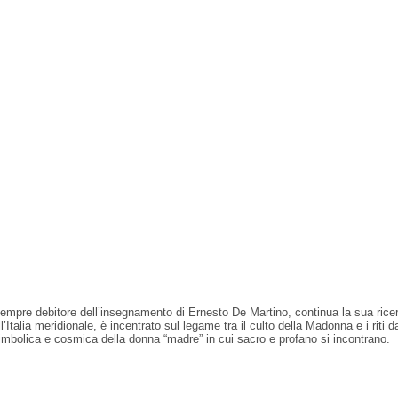
 sempre debitore dell’insegnamento di Ernesto De Martino, continua la sua ric
ll’Italia meridionale, è incentrato sul legame tra il culto della Madonna e i riti d
imbolica e cosmica della donna “madre” in cui sacro e profano si incontrano.