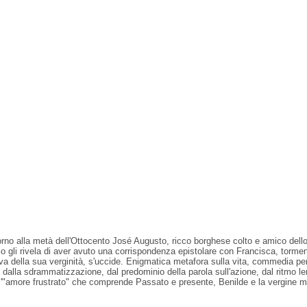
 alla metà dell'Ottocento José Augusto, ricco borghese colto e amico dello
 gli rivela di aver avuto una corrispondenza epistolare con Francisca, torme
ova della sua verginità, s'uccide. Enigmatica metafora sulla vita, commedia pe
ta, dalla sdrammatizzazione, dal predominio della parola sull'azione, dal ritmo l
 dell'"amore frustrato" che comprende Passato e presente, Benilde e la vergine 