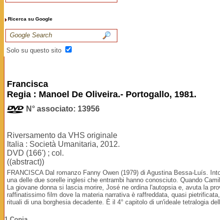
Ricerca su Google
Solo su questo sito
Francisca
Regia : Manoel De Oliveira.- Portogallo, 1981.
N° associato: 13956
Riversamento da VHS originale
Italia : Società Umanitaria, 2012.
DVD (166') ; col.
((abstract))
FRANCISCA Dal romanzo Fanny Owen (1979) di Agustina Bessa-Luís. Intorno
una delle due sorelle inglesi che entrambi hanno conosciuto. Quando Camilo
La giovane donna si lascia morire, José ne ordina l'autopsia e, avuta la pr
raffinatissimo film dove la materia narrativa è raffreddata, quasi pietrifica
rituali di una borghesia decadente. È il 4° capitolo di un'ideale tetralogia
1 Copia