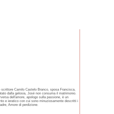
 scrittore Camilo Castelo Branco, sposa Francisca,
ntato dalla gelosia, José non consuma il matrimonio.
rversa dell'amore, apologo sulla passione, è un
ento e ieratico con cui sono minuziosamente descritti i
madre, Amore di perdizione.