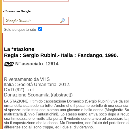
Ricerca su Google
Solo su questo sito
La *stazione
Regia : Sergio Rubini.- Italia : Fandango, 1990.
N° associato: 12614
Riversamento da VHS
Italia : Società Umanitaria, 2012.
DVD (92') ; col.
Donazione Sconamila ((abstract))
LA STAZIONE Il timido capostazione Domenico (Sergio Rubini) vive da solo n
ormai della sua sede sa tutto. Anche che il pesante portello di una scansia
si spezza: nella stazione piomba una giovane e bella donna (Margherita Buy
maltrattarla (Ennio Fantastichini). Lo stesso uomo arriva poco dopo a recu
sua timidezza e lo mette alla porta. Il violento uomo arriva ad assediare la 
sia il capostazione che la donna. Ma Domenico, con l'aiuto del portellone del
differenze sociali sono troppe, ed i due si divideranno.