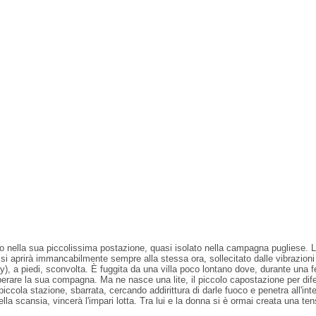
ella sua piccolissima postazione, quasi isolato nella campagna pugliese. La s
 si aprirà immancabilmente sempre alla stessa ora, sollecitato dalle vibrazion
), a piedi, sconvolta. È fuggita da una villa poco lontano dove, durante una 
perare la sua compagna. Ma ne nasce una lite, il piccolo capostazione per dife
piccola stazione, sbarrata, cercando addirittura di darle fuoco e penetra all'i
la scansia, vincerà l'impari lotta. Tra lui e la donna si è ormai creata una te