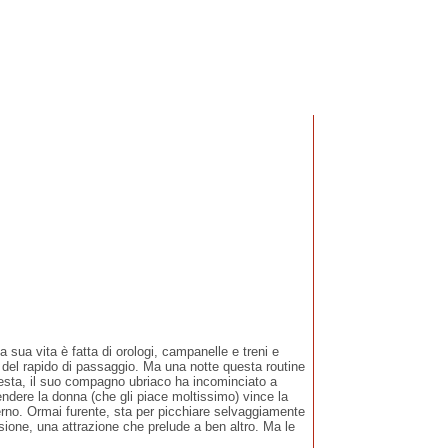
ua vita è fatta di orologi, campanelle e treni e
i del rapido di passaggio. Ma una notte questa routine
festa, il suo compagno ubriaco ha incominciato a
ndere la donna (che gli piace moltissimo) vince la
nterno. Ormai furente, sta per picchiare selvaggiamente
nsione, una attrazione che prelude a ben altro. Ma le