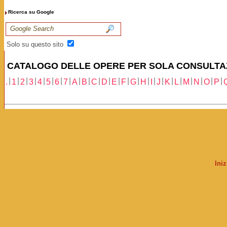
Ricerca su Google
Solo su questo sito
CATALOGO DELLE OPERE PER SOLA CONSULTA
|
|
|
|
|
|
|
|
|
|
|
|
|
|
|
|
|
|
|
|
|
|
|
|
.
1
2
3
4
5
6
7
A
B
C
D
E
F
G
H
I
J
K
L
M
N
O
P
Ini