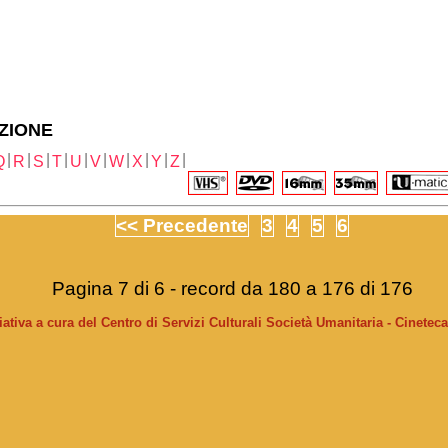
ZIONE
|
|
|
|
|
|
|
|
|
|
Q
R
S
T
U
V
W
X
Y
Z
<< Precedente
3
4
5
6
Pagina 7 di 6 - record da 180 a 176 di 176
ziativa a cura del Centro di Servizi Culturali Società Umanitaria - Cinetec